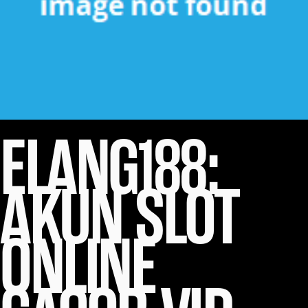
ELANG188:
AKUN SLOT
ONLINE