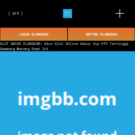
O
(
873
)
p
e
n
M
LOGIN ELANG188
DAFTAR ELANG188
e
n
SLOT GACOR
ELANG188: Akun Slot Online Gacor Vip RTP Tertinggi
u
Gampang Menang Saat Ini